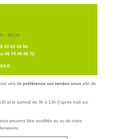
 – 86120
06 43 63 34 94
u 06 74 48 46 72
os.fr
 nos vins de
préférence sur rendez-vous
afin de
30 et le samedi de 9h à 13h (l’après midi sur
aires peuvent être modifiés au vu de notre
livraisons.