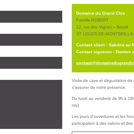
Domaine du Grand Clos
Famille ROBERT
12, rue des Vignes – Bessé
ST LEGER-DE-MONTBRILLAIS
Contact client : Sabrina au 
Contact vigneron : Damien a
contact@domainedugrandcl
Visite de cave et dégustation de
s’assurer de notre présence.
Du lundi au vendredi de 9h à 18h
rdv)
Les jours d’ouvertures et les hor
participation à des salons et des 