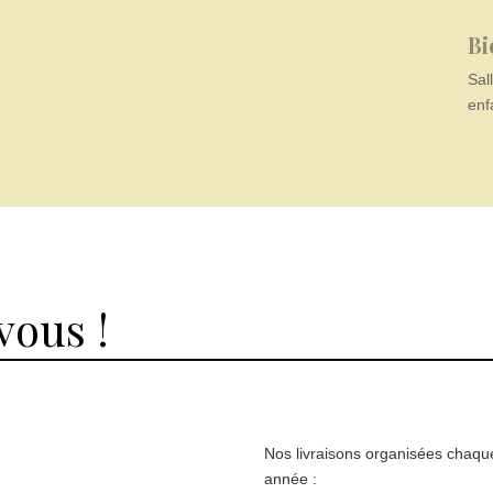
Bi
Sal
enf
vous !
Nos livraisons organisées chaqu
année :